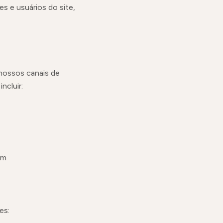
s e usuários do site,
nossos canais de
ncluir:
em
es: